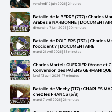
Published At
Time
vendredi 12 juin 2026
2 heures
Bataille de la BERRE (737) : Charles M
Arabes à NARBONNE | DOCUMENTAIR
Published At
Time
dimanche 7 juin 2026
20 minutes
Bataille de POITIERS (732) | Charles 
l'occident ? | DOCUMENTAIRE
Published At
Time
mardi 21 avril 2026
53 minutes
Charles Martel : GUERRIER féroce et 
Conversion des PAÏENS GERMANIQUE
Published At
Time
lundi 13 avril 2026
17 minutes
Bataille de Vinchy (717) : CHARLES MA
chez les FRANCS (5/8)
Published At
Time
mardi 7 avril 2026
21 minutes