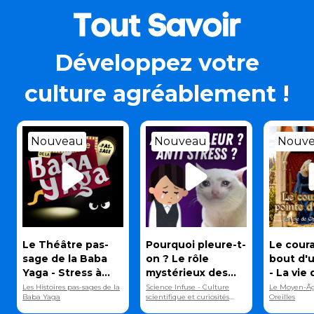
Développez votre
culture agréablement !
Nouveau
Nouveau
Nouv
Le Théâtre pas-
Pourquoi pleure-t-
Le cour
sage de la Baba
on ? Le rôle
bout d'
Yaga - Stress à
mystérieux des
- La vie 
gogo
larmes 😭
Christin
Les Histoires pas-sages de la
Science Infuse - Culture
Le Moyen-Âg
Baba Yaga
scientifique et curiosités
Oreilles
étonnantes