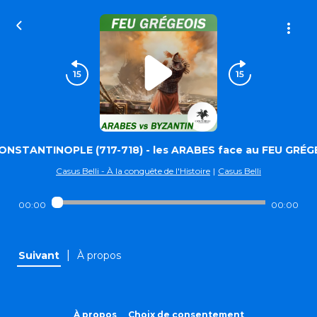
ONSTANTINOPLE (717-718) - les ARABES face au FEU GRÉG
Casus Belli - À la conquête de l'Histoire
|
Casus Belli
00:00
00:00
|
Suivant
À propos
À propos
Choix de consentement