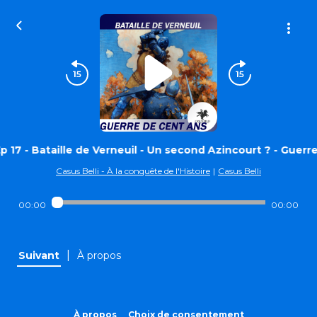
Ep 17 - Bataille de Verneuil - Un second Azincourt ? - Guerr
Casus Belli - À la conquête de l'Histoire
|
Casus Belli
00:00
00:00
|
Suivant
À propos
À propos
Choix de consentement