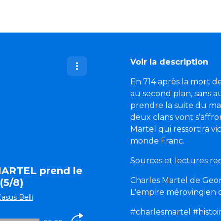
Voir la description
En 714 après la mort de
au second plan, sans a
prendre la suite du mair
deux clans vont s’affro
Martel qui ressortira v
monde Franc.
Sources et lectures 
MARTEL prend le
Charles Martel de Geor
(5/8)
L'empire mérovingien
asus Belli
#charlesmartel #histo