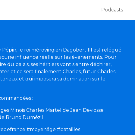
Podcasts
 Pépin, le roi mérovingien Dagobert III est relégué
ucune influence réelle sur les événements. Pour
e du palais, ses héritiers vont s’entre déchirer,
nter et ce sera finalement Charles, futur Charles
ictorieux et qui imposera sa domination sur le
recommandées :
ges Minois Charles Martel de Jean Deviosse
 de Bruno Dumézil
iredefrance #moyenâge #batailles