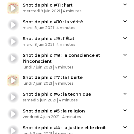
Shot de philo #11 : l'art
Published At
Time
mercredi 9 juin 2021
4 minutes
Shot de philo #10 : la vérité
Published At
Time
mardi 8 juin 2021
4 minutes
Shot de philo #9 : l'État
Published At
Time
mardi 8 juin 2021
4 minutes
Shot de philo #8 : la conscience et
l'inconscient
Published At
Time
lundi 7 juin 2021
4 minutes
Shot de philo #7 : la liberté
Published At
Time
lundi 7 juin 2021
4 minutes
Shot de philo #6 : la technique
Published At
Time
samedi 5 juin 2021
4 minutes
Shot de philo #5 : la religion
Published At
Time
vendredi 4 juin 2021
4 minutes
Shot de philo #4 : la justice et le droit
Published At
Time
jeudi 3 juin 2021
4 minutes