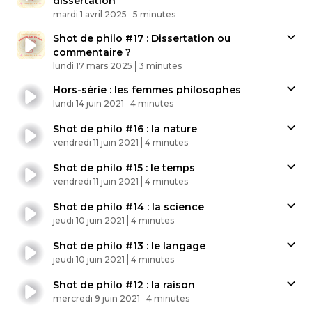
dissertation
Published At
Time
mardi 1 avril 2025
5 minutes
Shot de philo #17 : Dissertation ou
commentaire ?
Published At
Time
lundi 17 mars 2025
3 minutes
Hors-série : les femmes philosophes
Published At
Time
lundi 14 juin 2021
4 minutes
Shot de philo #16 : la nature
Published At
Time
vendredi 11 juin 2021
4 minutes
Shot de philo #15 : le temps
Published At
Time
vendredi 11 juin 2021
4 minutes
Shot de philo #14 : la science
Published At
Time
jeudi 10 juin 2021
4 minutes
Shot de philo #13 : le langage
Published At
Time
jeudi 10 juin 2021
4 minutes
Shot de philo #12 : la raison
Published At
Time
mercredi 9 juin 2021
4 minutes