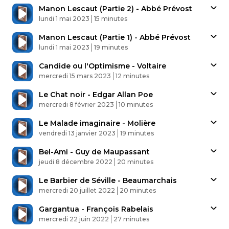
Manon Lescaut (Partie 2) - Abbé Prévost
Published At
Time
lundi 1 mai 2023
15 minutes
Manon Lescaut (Partie 1) - Abbé Prévost
Published At
Time
lundi 1 mai 2023
19 minutes
Candide ou l'Optimisme - Voltaire
Published At
Time
mercredi 15 mars 2023
12 minutes
Le Chat noir - Edgar Allan Poe
Published At
Time
mercredi 8 février 2023
10 minutes
Le Malade imaginaire - Molière
Published At
Time
vendredi 13 janvier 2023
19 minutes
Bel-Ami - Guy de Maupassant
Published At
Time
jeudi 8 décembre 2022
20 minutes
Le Barbier de Séville - Beaumarchais
Published At
Time
mercredi 20 juillet 2022
20 minutes
Gargantua - François Rabelais
Published At
Time
mercredi 22 juin 2022
27 minutes