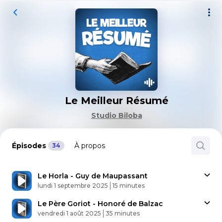
Le Meilleur Résumé
Studio Biloba
Épisodes
À propos
34
Le Horla - Guy de Maupassant
Published At
Time
lundi 1 septembre 2025
15 minutes
Le Père Goriot - Honoré de Balzac
Published At
Time
vendredi 1 août 2025
35 minutes