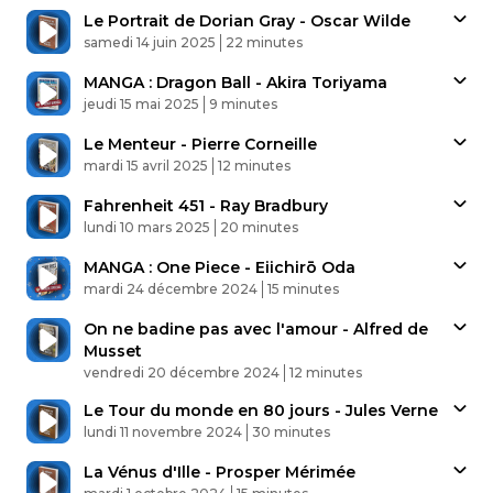
Le Portrait de Dorian Gray - Oscar Wilde
Published At
Time
samedi 14 juin 2025
22 minutes
MANGA : Dragon Ball - Akira Toriyama
Published At
Time
jeudi 15 mai 2025
9 minutes
Le Menteur - Pierre Corneille
Published At
Time
mardi 15 avril 2025
12 minutes
Fahrenheit 451 - Ray Bradbury
Published At
Time
lundi 10 mars 2025
20 minutes
MANGA : One Piece - Eiichirō Oda
Published At
Time
mardi 24 décembre 2024
15 minutes
On ne badine pas avec l'amour - Alfred de
Musset
Published At
Time
vendredi 20 décembre 2024
12 minutes
Le Tour du monde en 80 jours - Jules Verne
Published At
Time
lundi 11 novembre 2024
30 minutes
La Vénus d'Ille - Prosper Mérimée
Published At
Time