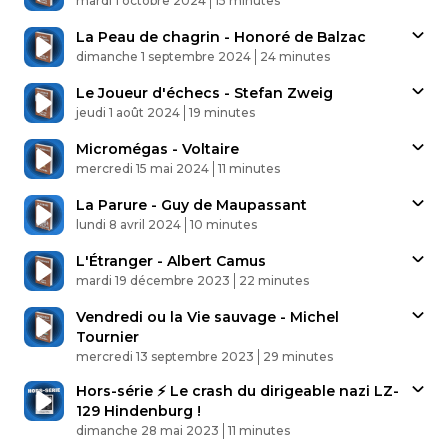
mardi 1 octobre 2024
15 minutes
La Peau de chagrin - Honoré de Balzac
Published At
Time
dimanche 1 septembre 2024
24 minutes
Le Joueur d'échecs - Stefan Zweig
Published At
Time
jeudi 1 août 2024
19 minutes
Micromégas - Voltaire
Published At
Time
mercredi 15 mai 2024
11 minutes
La Parure - Guy de Maupassant
Published At
Time
lundi 8 avril 2024
10 minutes
L'Étranger - Albert Camus
Published At
Time
mardi 19 décembre 2023
22 minutes
Vendredi ou la Vie sauvage - Michel
Tournier
Published At
Time
mercredi 13 septembre 2023
29 minutes
Hors-série ⚡ Le crash du dirigeable nazi LZ-
129 Hindenburg !
Published At
Time
dimanche 28 mai 2023
11 minutes