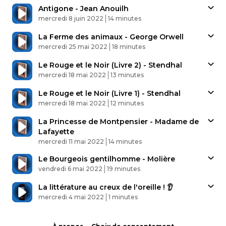
Antigone - Jean Anouilh
Published At
Time
mercredi 8 juin 2022
14 minutes
La Ferme des animaux - George Orwell
Published At
Time
mercredi 25 mai 2022
18 minutes
Le Rouge et le Noir (Livre 2) - Stendhal
Published At
Time
mercredi 18 mai 2022
13 minutes
Le Rouge et le Noir (Livre 1) - Stendhal
Published At
Time
mercredi 18 mai 2022
12 minutes
La Princesse de Montpensier - Madame de
Lafayette
Published At
Time
mercredi 11 mai 2022
14 minutes
Le Bourgeois gentilhomme - Molière
Published At
Time
vendredi 6 mai 2022
19 minutes
La littérature au creux de l'oreille ! 👂
Published At
Time
mercredi 4 mai 2022
1 minutes