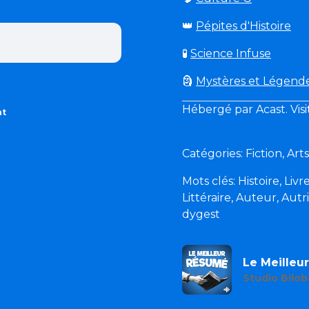
👑
Pépites d'Histoire
🧪
Science Infuse
🗿
Mystères et Légend
Hébergé par Acast. Vis
nt
Catégories: Fiction, Ar
Mots clés: Histoire, Livr
Littéraire, Auteur, Aut
dygest
Le Meilleu
Studio Bilob