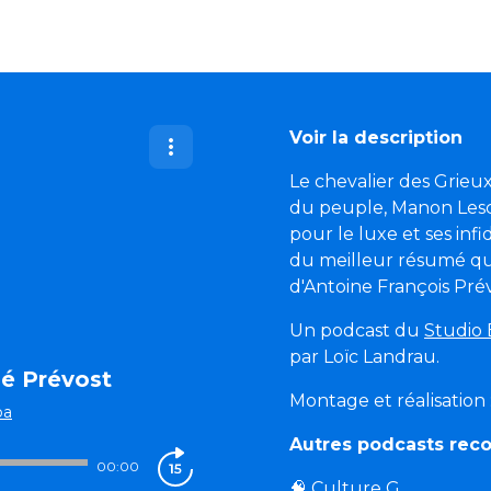
Voir la description
Le chevalier des Grie
du peuple, Manon Lescau
pour le luxe et ses infi
du meilleur résumé qu
d'Antoine François Prév
Un podcast du
Studio 
par Loïc Landrau.
bé Prévost
Montage et réalisation
ba
Autres podcasts re
00:00
🧠
Culture G