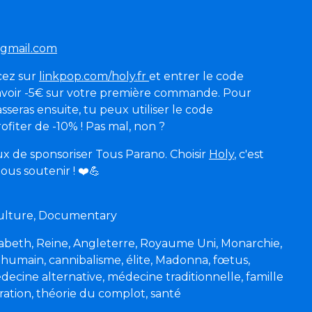
gmail.com
cez sur
linkpop.com/holy.fr
et entrer le code
ir -5€ sur votre première commande. Pour
sseras ensuite, tu peux utiliser le code
ter de -10% ! Pas mal, non ?
 de sponsoriser Tous Parano. Choisir
Holy
, c'est
ous soutenir !
❤️
💪
 Culture, Documentary
isabeth, Reine, Angleterre, Royaume Uni, Monarchie,
 humain, cannibalisme, élite, Madonna, fœtus,
ecine alternative, médecine traditionnelle, famille
ration, théorie du complot, santé