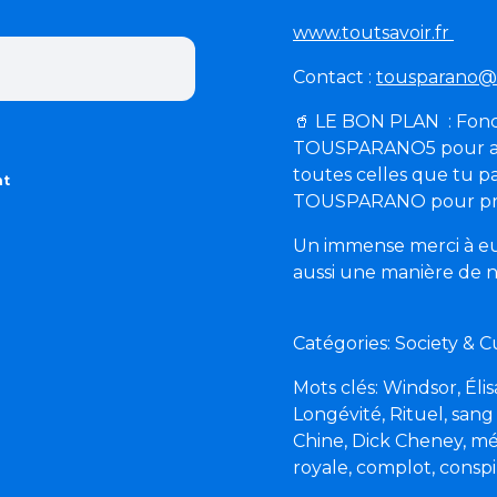
www.toutsavoir.fr
Contact :
tousparano@
🥤
LE BON PLAN
: Fon
TOUSPARANO5 pour avo
toutes celles que tu pa
nt
TOUSPARANO pour profi
Un immense merci à eux
aussi une manière de n
Catégories: Society &
Mots clés: Windsor, Él
Longévité, Rituel, sang
Chine, Dick Cheney, méd
royale, complot, conspi