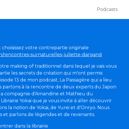
Podcasts
choisissez votre contrepartie originale
om/rencontres-surnaturelles-juliette-dargand
tre making-of traditionnel dans lequel je vais vous
rtie les secrets de création qui m'ont permis
épisode 13 de mon podcast, La Passagère qui a lieu
s partons à la rencontre de deux experts du Japon
n la compagnie d'Amandine et Mathieu du
ibrairie Yokai que je vous invite à aller découvrir
ns la notion de Yokai, de Yurei et d'Onryo. Nous
és et parlons de légendes et de revenants.
ntrer dans la librairie