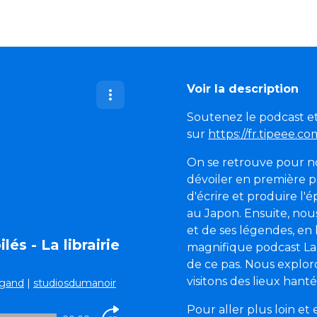
Voir la description
Soutenez le podcast et 
sur
https://fr.tipeee.c
On se retrouve pour no
dévoiler en première pa
d'écrire et produire l'
au Japon. Ensuite, nou
et de ses légendes, e
és - La librairie
magnifique podcast La L
de ce pas. Nous exploro
visitons des lieux hant
rgand
|
studiosdumanoir
Pour aller plus loin et e