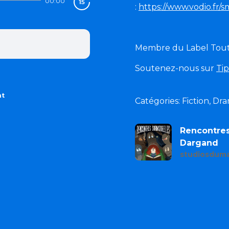
00:00
:
https://www.vodio.fr/
Membre du Label Tout Sa
Soutenez-nous sur
Ti
nt
Catégories: Fiction, Dr
Rencontres
Dargand
studiosduma