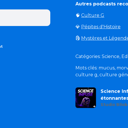
Autres podcasts re
🧠
Culture G
💎
Pépites d'Histoire
🗿
Mystères et Légend
nt
Catégories: Science, E
Mots clés: mucus, morve,
culture g, culture géné
Science Inf
étonnante
Studio Bilob