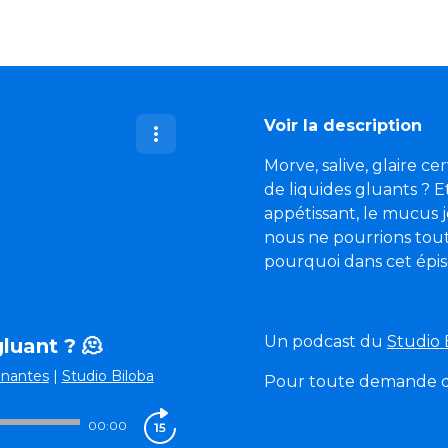
Voir la description
Morve, salive, glaire ce
de liquides gluants ? Et
appétissant, le mucus j
nous ne pourrions tout
pourquoi dans cet épi
Un podcast du
Studio 
luant ? 🫠
onnantes
|
Studio Biloba
Pour toute demande de
00:00