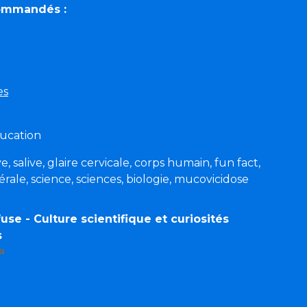
commandés :
es
ducation
 salive, glaire cervicale, corps humain, fun fact,
rale, science, sciences, biologie, mucovicidose
use - Culture scientifique et curiosités
s
a