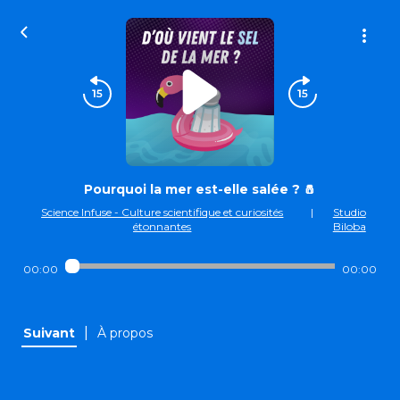
Pourquoi la mer est-elle salée ? 🧂
Science Infuse - Culture scientifique et curiosités
|
Studio
étonnantes
Biloba
00:00
00:00
|
Suivant
À propos