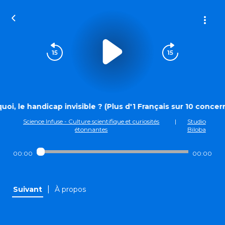
uoi, le handicap invisible ? (Plus d'1 Français sur 10 concern
Science Infuse - Culture scientifique et curiosités
|
Studio
étonnantes
Biloba
00:00
00:00
|
Suivant
À propos