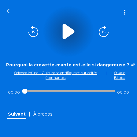
Pourquoi la crevette-mante est-elle si dangereuse ? 🦐
Science Infuse - Culture scientifique et curiosités
|
Studio
étonnantes
Biloba
00:00
00:00
|
Suivant
À propos