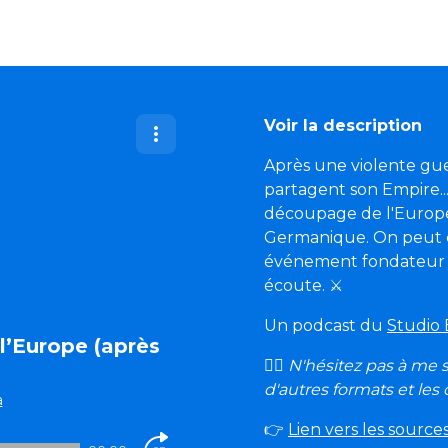
Voir la description
Après une violente guer
partagent son Empire...
découpage de l'Europe 
Germanique. On peut c
événement fondateur d
écoute. ⚔️
Un podcast du
Studio 
 l’Europe (après
🙋‍♂️ N'hésitez pas à me
)
d'autres formats et les
a
👉
Lien vers les source