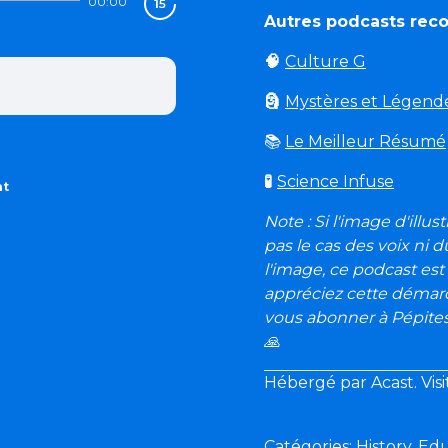
00:00
Autres podcasts re
🧠
Culture G
🗿
Mystères et Légend
📚
Le Meilleur Résumé
🧪
Science Infuse
nt
Note : Si l'image d'illu
pas le cas des voix ni 
l'image, ce podcast est 
appréciez cette démarc
vous abonner à Pépites 
🙏
Hébergé par Acast. Vis
Catégories: History, Ed