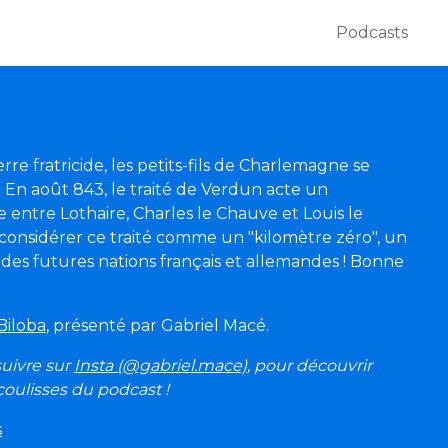
Podcasts
re fratricide, les petits-fils de Charlemagne se
 En août 843, le traité de Verdun acte un
entre Lothaire, Charles le Chauve et Louis le
onsidérer ce traité comme un "kilomètre zéro", un
es futures nations français et allemandes ! Bonne
Biloba
, présenté par Gabriel Macé.
 suivre sur
Insta (@gabriel.mace)
, pour découvrir
 coulisses du podcast !
s