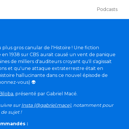
Podcasts
us gros canular de l'Histoire ! Une fiction
 en 1938 sur CBS aurait causé un vent de panique
ines de milliers d'auditeurs croyant qu'il s'agissait
ons et qu'une attaque extraterrestre était en
histoire hallucinante dans ce nouvel épisode de
abonnez-vous) 👽
Biloba
, présenté par Gabriel Macé.
 suivre sur
Insta (@gabriel.mace)
, notamment pour
de sujet !
commandés :