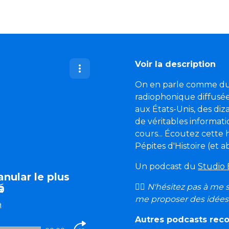
Voir la description
On en parle comme du pl
radiophonique diffusée
aux États-Unis, des diza
de véritables informati
cours... Écoutez cette 
Pépites d'Histoire (et 
Un podcast du
Studio 
nular le plus
🙋‍♂️ N'hésitez pas à me

me proposer des idées 
a
Autres podcasts re