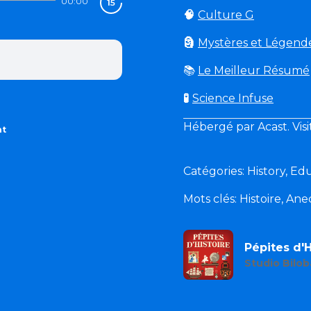
00:00
🧠
Culture G
🗿
Mystères et Légend
📚
Le Meilleur Résumé
🧪
Science Infuse
Hébergé par Acast. Vis
nt
Catégories: History, Ed
Mots clés: Histoire, An
Pépites d'H
Studio Bilob