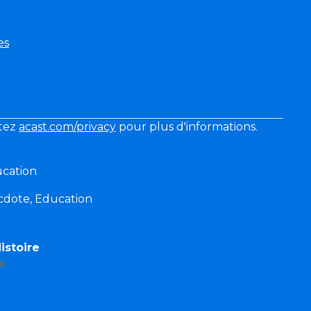
es
itez
acast.com/privacy
pour plus d'informations.
ucation
ecdote, Education
istoire
a