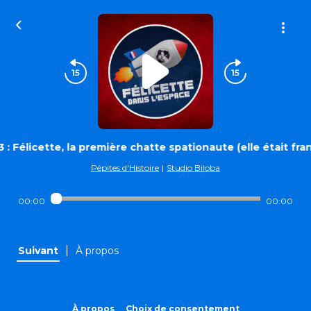
 : Félicette, la première chatte spationaute (elle était franç
Pépites d'Histoire
|
Studio Biloba
00:00
00:00
|
Suivant
À propos
À propos
Choix de consentement