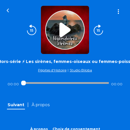
Hors-série ⚡ Les sirènes, femmes-oiseaux ou femmes-pois
Pépites d'Histoire
|
Studio Biloba
00:00
00:00
|
Suivant
À propos
À propos
Choix de consentement