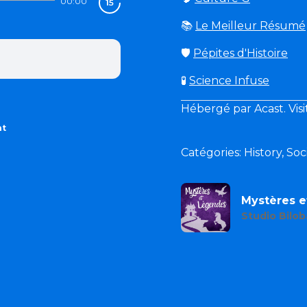
00:00
📚
Le Meilleur Résumé
🛡
Pépites d'Histoire
🧪
Science Infuse
Hébergé par Acast. Vis
nt
Catégories: History, S
Mystères 
Studio Bilob