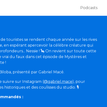
Podcasts
s de touristes se rendent chaque année sur les rives
e, en espérant apercevoir la célèbre créature qui
profondeurs... Nessie ! 🦕 On revient sur toute cette
e vrai du faux dans cet épisode de Mystères et
e !
iloba, présenté par Gabriel Macé.
me suivre sur Instagram (
@gabriel.mace
), pour
 historiques et des coulisses du studio. 🎙️
commandés :