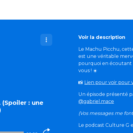
Voir la description
Le Machu Picchu, cette
est une véritable merv
pourquoi en écoutant c
vous ! ☀️
📸
Lien pour voir pour v
Un épisode présenté par
@gabriel.mace
(Spoiler : une
)
(Vos messages me font to
Le podcast Culture G es