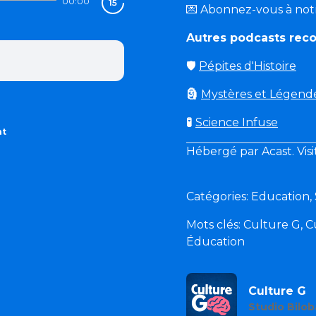
00:00
💌 Abonnez-vous à not
Autres podcasts re
🛡
Pépites d'Histoire
🗿
Mystères et Légend
🧪
Science Infuse
nt
Hébergé par Acast. Vis
Catégories: Education,
Mots clés: Culture G, Cu
Éducation
Culture G
Studio Bilob