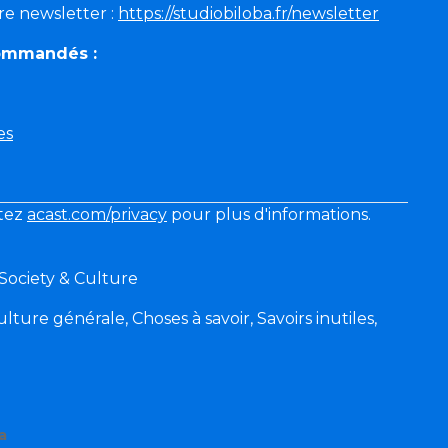
re newsletter :
https://studiobiloba.fr/newsletter
commandés :
es
itez
acast.com/privacy
pour plus d'informations.
 Society & Culture
lture générale, Choses à savoir, Savoirs inutiles,
a