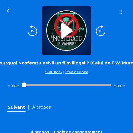
⁠Pourquoi Nosferatu est-il un film illégal ? (Celui de F.W. Mur
Culture G
|
Studio Biloba
00:00
00:00
|
Suivant
À propos
À propos
Choix de consentement