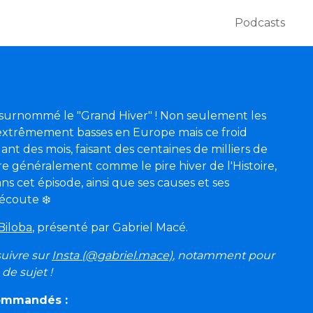
Podcasts
st surnommé le "Grand Hiver" ! Non seulement les
extrêmement basses en Europe mais ce froid
t des mois, faisant des centaines de milliers de
re généralement comme le pire hiver de l'Histoire,
ns cet épisode, ainsi que ses causes et ses
écoute ❄️
Biloba
, présenté par Gabriel Macé.
 suivre sur
Insta (@gabriel.mace)
, notamment pour
de sujet !
commandés :