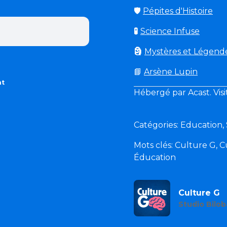
🛡
Pépites d'Histoire
🧪
Science Infuse
🗿
Mystères et Légend
📘
Arsène Lupin
nt
Hébergé par Acast. Vis
Catégories: Education,
Mots clés: Culture G, Cu
Éducation
Culture G
Studio Bilob