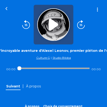
'incroyable aventure d'Alexeï Leonov, premier piéton de l
Culture G
|
Studio Biloba
00:00
00:00
|
Suivant
À propos
À propos
Choix de consentement