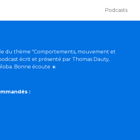
Podcasts
isode du thème "Comportements, mouvement et
odcast écrit et présenté par Thomas Dauty,
Biloba. Bonne écoute
☀️
commandés :