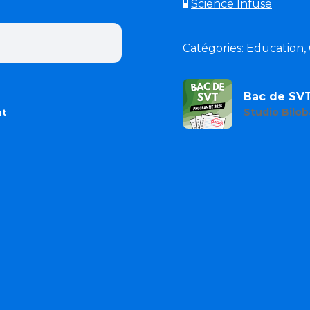
🧪
Science Infuse
Catégories: Education,
Bac de SV
Studio Bilob
nt