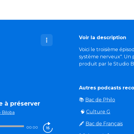
Voir la description
Voici le troisième ép
système nerveux". Un p
produit par le Studio 
Autres podcasts re
📚
Bac de Philo
le à préserver
🧠
Culture G
 Biloba
🖋️
Bac de Français
00:00