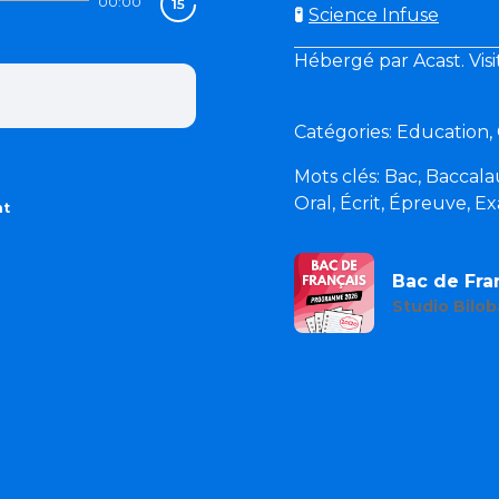
00:00
🧪
Science Infuse
Hébergé par Acast. Vis
Catégories: Education, 
Mots clés: Bac, Baccalau
Oral, Écrit, Épreuve, 
nt
Bac de Fra
Studio Bilob