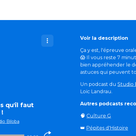
Voir la description
Ça y est, l'épreuve ora
😱 Il vous reste 7 minu
bien appréhender le d
astuces qui peuvent t
Un podcast du
Studio 
Loïc Landrau.
Autres podcasts re
 qu'il faut
!
🧠
Culture G
io Biloba
👑
Pépites d'Histoire