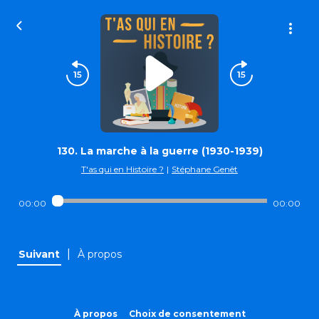
130. La marche à la guerre (1930-1939)
T'as qui en Histoire ?
|
Stéphane Genêt
00:00
00:00
|
Suivant
À propos
À propos
Choix de consentement