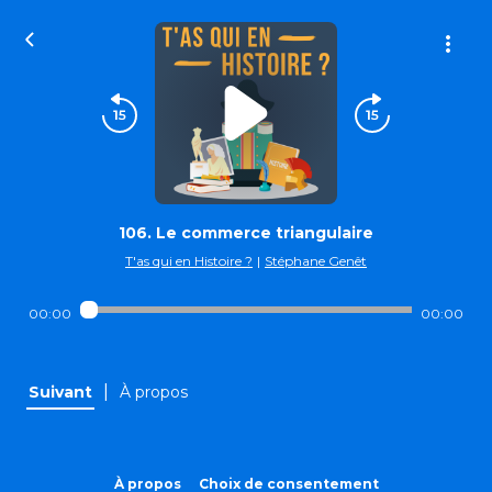
106. Le commerce triangulaire
T'as qui en Histoire ?
|
Stéphane Genêt
00:00
00:00
|
Suivant
À propos
À propos
Choix de consentement