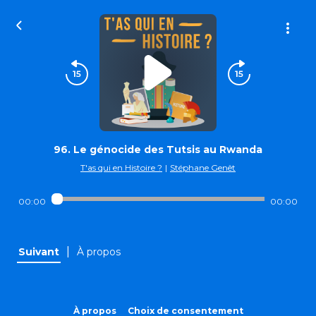
96. Le génocide des Tutsis au Rwanda
T'as qui en Histoire ?
|
Stéphane Genêt
00:00
00:00
|
Suivant
À propos
À propos
Choix de consentement