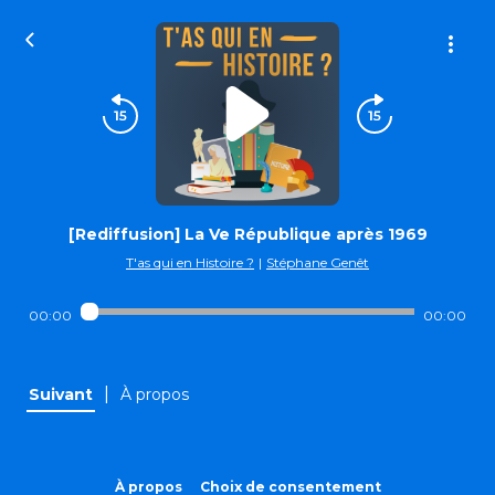
[Rediffusion] La Ve République après 1969
T'as qui en Histoire ?
|
Stéphane Genêt
00:00
00:00
|
Suivant
À propos
À propos
Choix de consentement