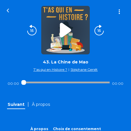
43. La Chine de Mao
T'as qui en Histoire ?
|
Stéphane Genêt
00:00
00:00
|
Suivant
À propos
À propos
Choix de consentement