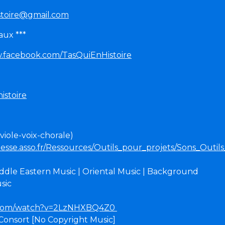
stoire@gmail.com
aux ***
w.facebook.com/TasQuiEnHistoire
istoire
iole-voix-chorale)
esse.asso.fr/Ressources/Outils_pour_projets/Sons_Outi
iddle Eastern Music | Oriental Music | Background
sic
e.com/watch?v=2LzNHXBQ4Z0
Consort [No Copyright Music]