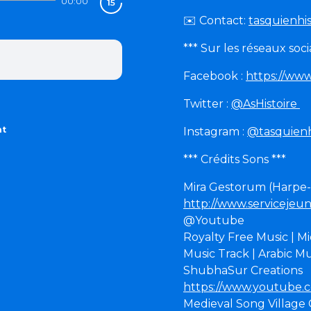
00:00
✉️ Contact:
tasquienhi
*** Sur les réseaux soci
Facebook :
https://ww
Twitter :
@AsHistoire
nt
Instagram :
@tasquienh
*** Crédits Sons ***
Mira Gestorum (Harpe-v
http://www.servicejeun
@Youtube
Royalty Free Music | M
Music Track | Arabic Mu
ShubhaSur Creations
https://www.youtub
Medieval Song Village 