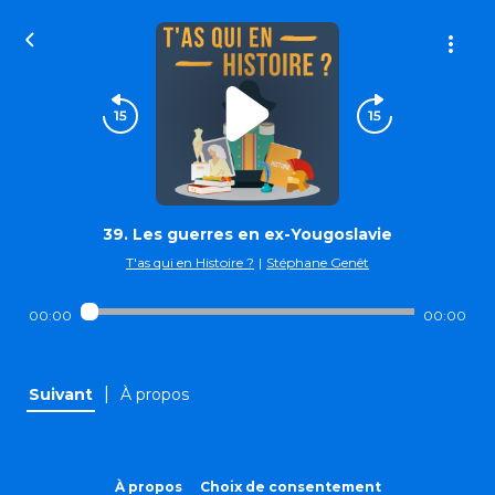
39. Les guerres en ex-Yougoslavie
T'as qui en Histoire ?
|
Stéphane Genêt
00:00
00:00
|
Suivant
À propos
À propos
Choix de consentement