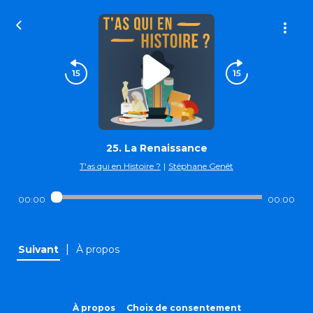
25. La Renaissance
T'as qui en Histoire ?
|
Stéphane Genêt
00:00
00:00
|
Suivant
À propos
À propos
Choix de consentement