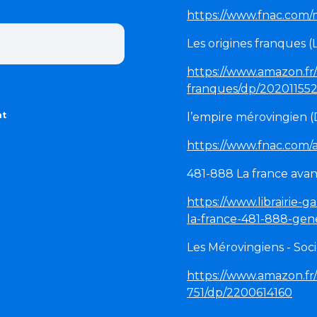
https://www.fnac.com
Les origines franques 
https://www.amazon.fr/
franques/dp/20201155
nt
l’empire mérovingien 
https://www.fnac.com/
481-888 La france avan
https://www.librairie-
la-france-481-888-gen
Les Mérovingiens - Soci
https://www.amazon.fr/
751/dp/2200614160