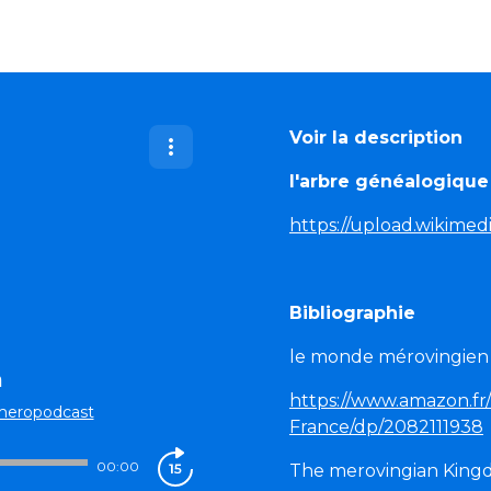
Voir la description
l'arbre généalogique
https://upload.wikimed
Bibliographie
le monde mérovingien 
a
https://www.amazon.fr
meropodcast
France/dp/2082111938
00:00
The merovingian King