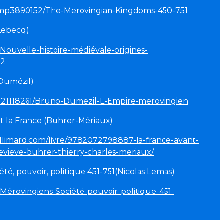
/mp3890152/The-Merovingian-Kingdoms-450-751
(Lebecq)
Nouvelle-histoire-médiévale-origines-
22
(Dumézil)
a21118261/Bruno-Dumezil-L-Empire-merovingien
t la France (Buhrer-Mériaux)
gallimard.com/livre/9782072798887-la-france-avant-
evieve-buhrer-thierry-charles-meriaux/
été, pouvoir, politique 451-751(Nicolas Lemas)
Mérovingiens-Société-pouvoir-politique-451-