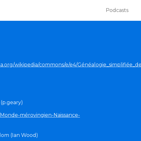
Podcasts
ia.org/wikipedia/commons/e/e4/Généalogie_simplifiée_d
(p.geary)
/Monde-mérovingien-Naissance-
dom (Ian Wood)