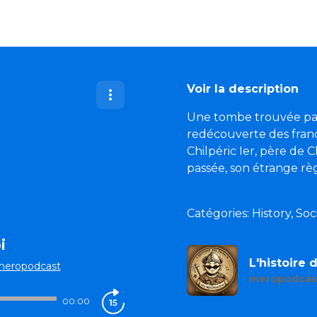
Voir la description
Une tombe trouvée par
redécouverte des fran
Chilpéric Ier, père de C
passée, son étrange règ
Catégories: History, S
i
L'histoire
meropodcast
meropodcas
00:00