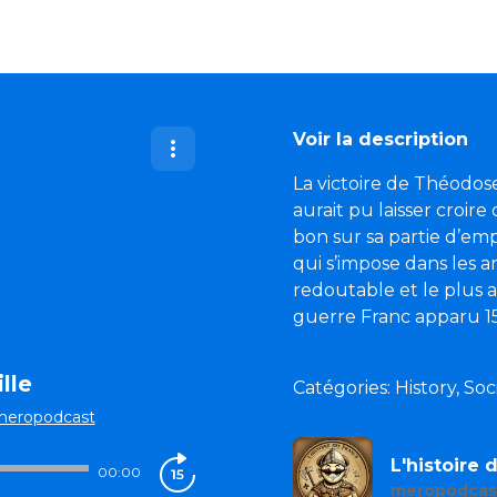
Voir la description
La victoire de Théodo
aurait pu laisser croire
bon sur sa partie d’emp
qui s’impose dans les 
redoutable et le plus
guerre Franc apparu 15
lle
Catégories: History, S
meropodcast
L'histoire
00:00
meropodcas