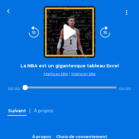
La NBA est un gigantesque tableau Excel
Maths en tête
|
Maths en tête
00:00
00:00
|
Suivant
À propos
À propos
Choix de consentement