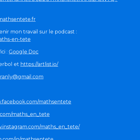
athsentete.fr
ir mon travail sur le podcast :
maths-en-tete
ci :
Google Doc
erbol et
https://artlist.io/
ranly@gmail.com
w.facebook.com/mathsentete
er.com/maths_en_tete
w.instagram.com/maths_en_tete/
n.com/in/mathsentete