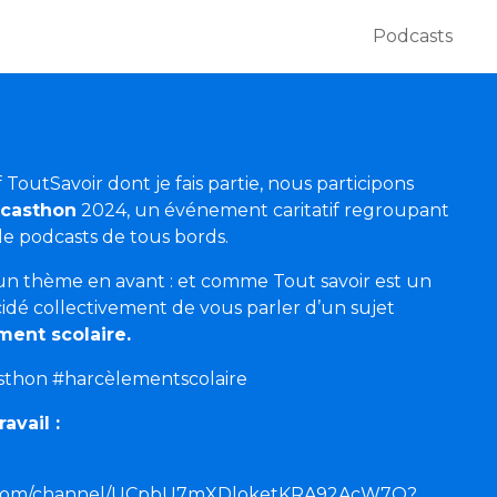
Podcasts
 ToutSavoir dont je fais partie, nous participons
casthon
2024, un événement caritatif regroupant
de podcasts de tous bords.
e un thème en avant : et comme Tout savoir est un
cidé collectivement de vous parler d’un sujet
ment scolaire.
thon #harcèlementscolaire
avail :
e.com/channel/UCpbU7mXDloketKRA92AcW7Q?