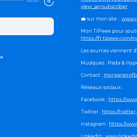
00:00
view_as=subscriber
💼
sur mon site :
www.m
Mon TIPeee pour souten
https://fr.tipeee.com/
Les sources viennent d'i
nt
Musiques : Pada & Hyp
Contact :
morganprofb
Réseaux sociaux :
Facebook :
https://ww
Twitter :
https://twitt
Instagram :
https://ww
LinkedIn :
www.linkedi