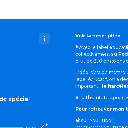
Voir la description
🎙️
Avec le label éducatif
collectivement au
Pod
plus de 250 émissions 
L’idée, c’est de mettr
label éducatif, on a dé
important :
le harcèle
#mathsentete #podcas
ode spécial
Pour retrouver mon tr
📽️
sur YouTube :
https://www.youtub