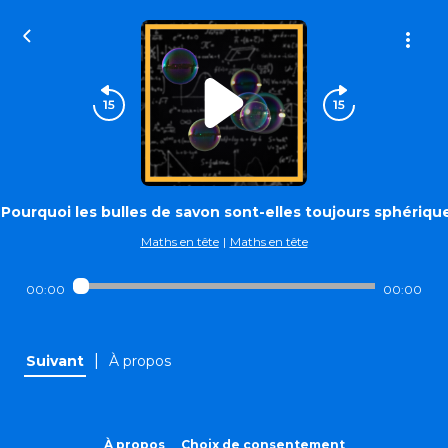
Pourquoi les bulles de savon sont-elles toujours sphériqu
Maths en tête
|
Maths en tête
00:00
00:00
|
Suivant
À propos
À propos
Choix de consentement