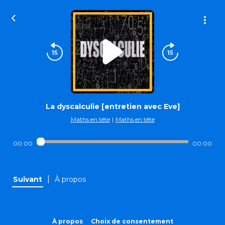
La dyscalculie [entretien avec Eve]
Maths en tête
|
Maths en tête
00:00
00:00
|
Suivant
À propos
À propos
Choix de consentement