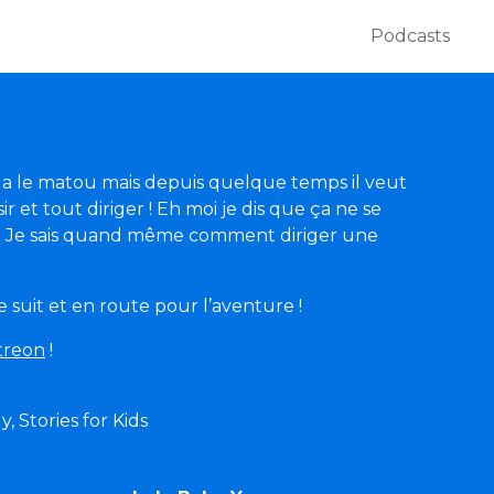
Podcasts
’il a le matou mais depuis quelque temps il veut
ir et tout diriger ! Eh moi je dis que ça ne se
! Je sais quand même comment diriger une
 suit et en route pour l’aventure !
treon
!
y, Stories for Kids