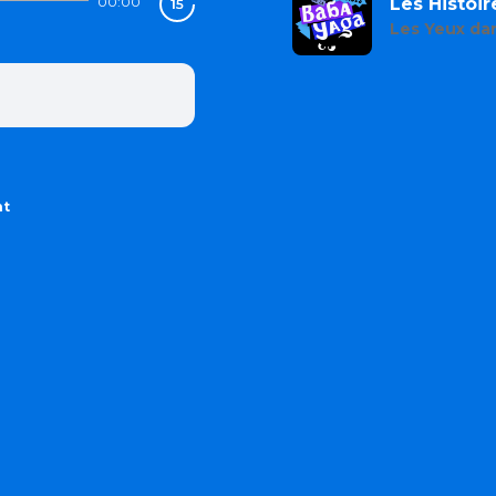
00:00
Les Histoi
Les Yeux da
nt