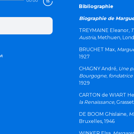
00:00
Bibliographie
Biographie de Marguer
TREYMAINE Eleanor,
T
Austria
, Methuen, Lond
BRUCHET Max,
Margue
nt
1927
CHAGNY André,
Une pr
Bourgogne, fondatrice 
1929
CARTON de WIART He
la Renaissance
, Grasset
DE BOOM Ghislaine,
Ma
Bruxelles, 1946
WINKER Elsa,
Margaret