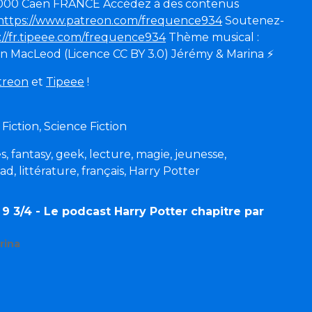
14000 Caen FRANCE Accédez à des contenus
https://www.patreon.com/frequence934
Soutenez-
://fr.tipeee.com/frequence934
Thème musical :
in MacLeod (Licence CC BY 3.0) Jérémy & Marina
⚡
treon
et
Tipeee
!
 Fiction, Science Fiction
es, fantasy, geek, lecture, magie, jeunesse,
, littérature, français, Harry Potter
9 3/4 - Le podcast Harry Potter chapitre par
rina