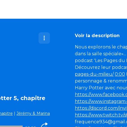
Voir la description
Nous explorons le chap
dans la salle spéciale»..
podcast 'Les Pages du M
Découvrez leur podcast
pages-du-milieu/
0:00
personnage & renom
Harry Potter avec nous
https://www.facebook
tter 5, chapitre
https://www.instagra
https://discord.com/in
hapitre
|
Jérémy & Marina
https://www.twitch.tv/
frequence934@gmail.co