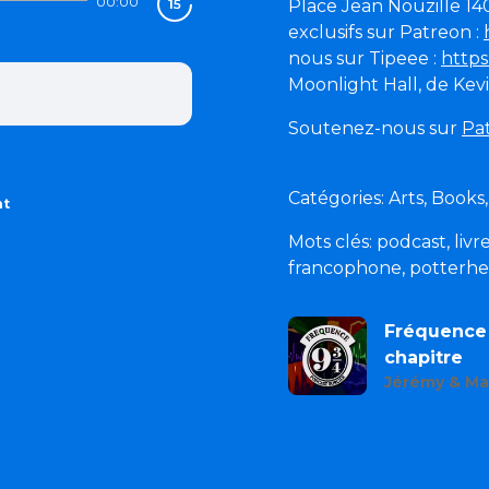
00:00
Place Jean Nouzille 
exclusifs sur Patreon :
nous sur Tipeee :
https
Moonlight Hall, de Kev
Soutenez-nous sur
Pa
Catégories: Arts, Books,
nt
Mots clés: podcast, livr
francophone, potterhead
Fréquence 
chapitre
Jérémy & Ma