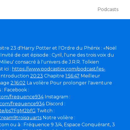
Podcasts
itre 23 d'Harry Potter et l'Ordre du Phénix : «Noël
. Invité de cet épisode : Cyril, l'une des trois voix du
ilieu' consacré à l'univers de J.R.R. Tolkien
 ici :
https://www.podcastics.com/podcast/les-
Introduction
20:23
Chapitre
1:56:47
Meilleur
mage
2:16:02
La volière Pour prolonger l'aventure
 : Facebook :
.com/frequence934
Instagram :
m.com/frequence934
Discord :
vite/ps7FgM2bfG
Twitch :
stream9troisquarts
Notre volière :
m ou à : Fréquence 9 3/4, Espace Conquérant, 3