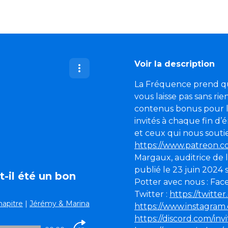
Voir la description
La Fréquence prend qu
vous laisse pas sans rien
contenus bonus pour l
invités à chaque fin d’
et ceux qui nous soutie
https://www.patreon.
Margaux, auditrice de l
publié le 23 juin 2024
t-il été un bon
Potter avec nous : Fac
Twitter :
https://twitt
hapitre
|
Jérémy & Marina
https://www.instagra
https://discord.com/in