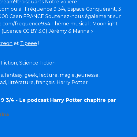
stream9troisquarts
Notre volière :
.com
ou à : Fréquence 9 3/4, Espace Conquérant, 3
14000 Caen FRANCE Soutenez-nous également sur
eee.com/frequence934
Thème musical : Moonlight
 (Licence CC BY 3.0) Jérémy & Marina
⚡
treon
et
Tipeee
!
 Fiction, Science Fiction
es, fantasy, geek, lecture, magie, jeunesse,
, littérature, français, Harry Potter
9 3/4 - Le podcast Harry Potter chapitre par
rina