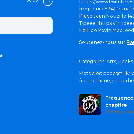
00:00
https://www.twitch.tv/
frequence934@gmail
Place Jean Nouzille 
Tipeee :
https://fr.tip
Hall, de Kevin MacLeod
Soutenez-nous sur
Pa
nt
Catégories: Arts, Books,
Mots clés: podcast, livr
francophone, potterhead
Fréquence 
chapitre
Jérémy & Ma