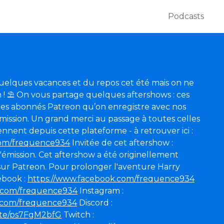
Podcasts
elques vacances et du repos cet été mais on ne
 !
⛱️
On vous partage quelques aftershows : ces
es abonnés Patreon qu’on enregistre avec nos
émission. Un grand merci au passage à toutes celles
nnent depuis cette plateforme - à retrouver ici :
com/frequence934
Invitée de cet aftershow :
'émission. Cet aftershow a été originellement
 sur Patreon. Pour prolonger l'aventure Harry
ebook :
https://www.facebook.com/frequence934
er.com/frequence934
Instagram :
m.com/frequence934
Discord :
vite/ps7FgM2bfG
Twitch :