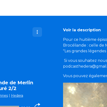
Voir la description
Pour ce huitième épisod
Brocéliande : celle de M
"Les grandes légendes
Si vous souhaitez nous 
podcasthedera@gmai
Vous pouvez également
ende de Merlin
uré 2/2
ennes
|
Hedera