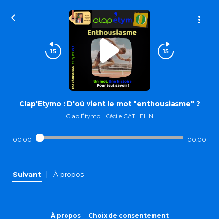
Clap'Etymo : D'où vient le mot "enthousiasme" ?
Clap'Étymo
|
Cécile CATHELIN
00:00
00:00
|
Suivant
À propos
À propos
Choix de consentement