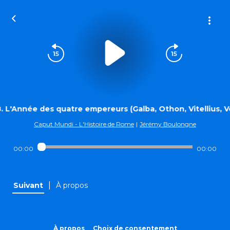
. L'Année des quatre empereurs (Galba, Othon, Vitellius, 
Caput Mundi - L'Histoire de Rome
|
Jérémy Boulongne
00:00
00:00
|
Suivant
À propos
À propos
Choix de consentement