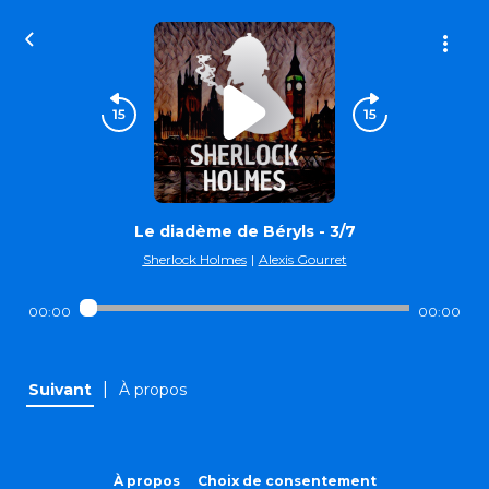
Le diadème de Béryls - 3/7
Sherlock Holmes
|
Alexis Gourret
00:00
00:00
|
Suivant
À propos
À propos
Choix de consentement