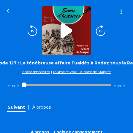
ode 127 : La ténébreuse affaire Fualdès à Rodez sous la R
Encre d'histoires
|
Plume et voix - Albane de Maigret
00:00
00:00
|
Suivant
À propos
À propos
Choix de consentement