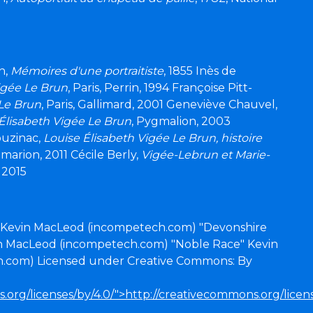
n,
Mémoires d'une portraitiste
, 1855 Inès de
gée Le Brun
, Paris, Perrin, 1994 Françoise Pitt-
Le Brun
, Paris, Gallimard, 2001 Geneviève Chauvel,
 Élisabeth Vigée Le Brun
, Pygmalion, 2003
uzinac,
Louise Élisabeth Vigée Le Brun, histoire
marion, 2011 Cécile Berly,
Vigée-Lebrun et Marie-
, 2015
1" Kevin MacLeod (incompetech.com) "Devonshire
in MacLeod (incompetech.com) "Noble Race" Kevin
.com) Licensed under Creative Commons: By
.org/licenses/by/4.0/">http://creativecommons.org/licens