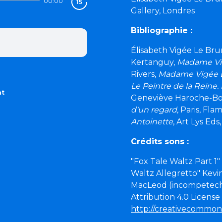
00:00
Gallery, Londres
Bibliographie :
Élisabeth Vigée Le Bru
Kertanguy,
Madame Vi
Rivers,
Madame Vigée 
Le Peintre de la Reine.
nt
Geneviève Haroche-Bo
d'un regard,
Paris, Flam
Antoinette
, Art Lys Eds
Crédits sons :
"Fox Tale Waltz Part 
Waltz Allegretto" Kev
MacLeod (incompetech
Attribution 4.0 License
http://creativecommons