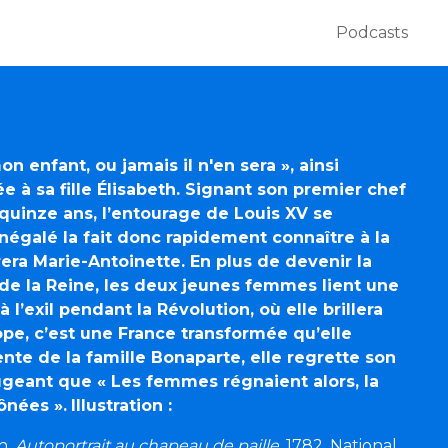
Podcasts
on enfant, ou jamais il n'en sera », ainsi
e à sa fille Élisabeth.
Signant son premier chef
 quinze ans, l’entourage de Louis XV se
 inégalé la fait donc rapidement connaître à la
era Marie-Antoinette. En plus de devenir la
le de la Reine, les deux jeunes femmes lient une
à l’exil pendant la Révolution, où elle brillera
ope, c’est une France transformée qu’elle
ente de la famille Bonaparte, elle regrette son
ugeant que « Les femmes régnaient alors, la
ônées ».
Illustration :
n,
Autoportrait au chapeau de paille
, 1782, National