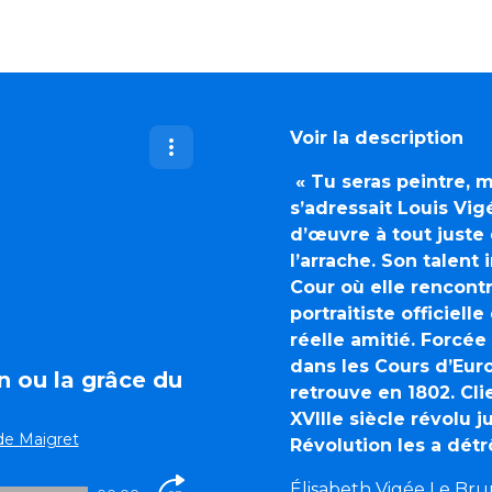
Voir la description
« Tu seras peintre, m
s’adressait Louis Vigé
d’œuvre à tout juste
l’arrache. Son talent
Cour où elle rencontr
portraitiste officiel
réelle amitié. Forcée 
dans les Cours d’Eur
n ou la grâce du
retrouve en 1802. Cli
XVIII
e
siècle révolu j
de Maigret
Révolution les a détr
Élisabeth Vigée Le Bru